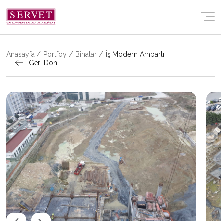
YATIRIMCI İLIŞKILERI
PORTFÖY
/
/
/
Anasayfa
Portföy
Binalar
İş Modern Ambarlı
Geri Dön
İLETIŞIM