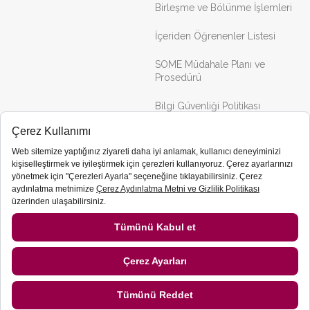
Birleşme ve Bölünme İşlemleri
İçeriden Öğrenenler Listesi
SOME Müdahale Planı ve
Prosedürü
Bilgi Güvenliği Politikası
Portföy
İletişim
Binalar
Projeler
İştirakler
Servet GYO Bir Sinpaş Grubu Kuruluşudur.
2026 © Servet GYO Tüm Hakları Saklıdır.