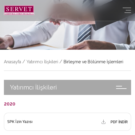
YATIRIMCI İLIŞKILERI
PORTFÖY
İLETIŞIM
/
/
Anasayfa
Yatırımcı İlişkileri
Birleşme ve Bölünme İşlemleri
Yatırımcı İlişkileri
2020
SPK İzin Yazısı
PDF İNDİR